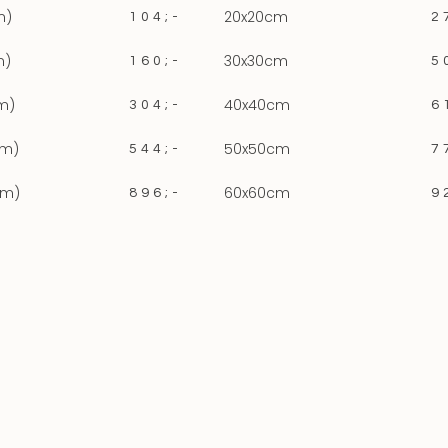
m)
20x20cm
104;-
2
m)
30x30cm
160;-
5
m)
40x40cm
304;-
6
cm)
50x50cm
544;-
7
cm)
60x60cm
896;-
9