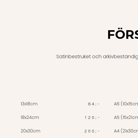
FÖR
Satinbestruket och arkivbeständig
13x18cm
A6 (10x15c
64;-
18x24cm
A5 (15x21c
120;-
20x30cm
A4 (21x30c
200;-