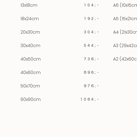
13x18cm
A6 (10x15c
104;-
18x24cm
A5 (15x21c
192;-
20x30cm
A4 (21x30c
304;-
30x40cm
A3 (29x42
544;-
40x50cm
A2 (42x60
736;-
40x60cm
896;-
50x70cm
976;-
60x90cm
1064;-