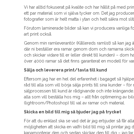
Vi har alltid fokuserat på kvalite och har hållit på med pri
ett par material som vi själva tycker om. Det jag produc
fotografier som är helt matta i ytan och helt säkra mot sl
Förutom laminerade bilder så kan vi producera vanliga fo
art print också.
Genom min ramleverantör (Kållereds ramlist) så kan jag 
där ni beställer era ramar genom dom och ramarna skickas
och skickar vidare till er (eller direkt till kunden) – dom h
över 4000 ramar så det finns garanterat en modell för va
Sälja och leverera print/tavla till kund
Eftersom jag har en hel del erfarenhet i bagaget så hjälpe
råd till alla som vill börja sälja prints till sina kunder – för 
säljprocessen till kund är rådgivande och inte krängande. Ja
alla som vill beställa hos mig – allt från optimering av bi
(lightroom/Photoshop) till val av ramar och material.
Skicka en bild till mig så bjuder jag på trycket
För att du enklast ska se vad det är jag erbjuder så får a
möjligheten att skicka en valfri bild till mig så printar ja
kapamonterar den och sedan skickar den till dig – jag tar