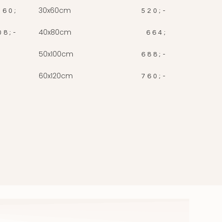
30x60cm
560;
520;-
40x80cm
08;-
664;
50x100cm
688;-
60x120cm
760;-