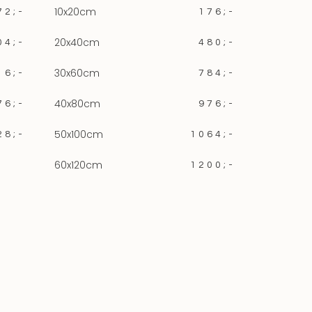
10x20cm
72;-
176;-
20x40cm
04;-
480;-
30x60cm
16;-
784;-
40x80cm
76;-
976;-
50x100cm
28;-
1064;-
60x120cm
1200;-