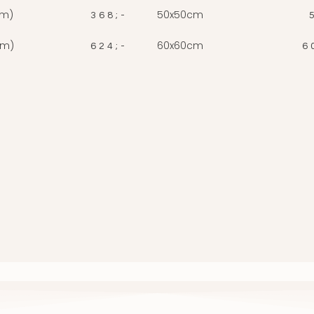
cm)
50x50cm
368;-
cm)
60x60cm
624;-
6