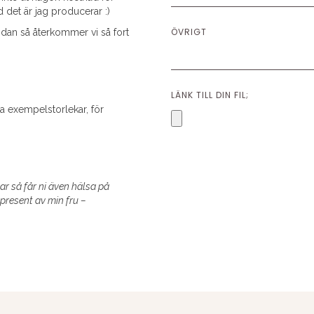
d det är jag producerar :)
ÖVRIGT
sidan så återkommer vi så fort
LÄNK TILL DIN FIL;
a exempelstorlekar, för
ar så får ni även hälsa på
 present av min fru –