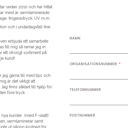
ntar sedan 2010 och har hittat
erar mest är varmlaminerade
itage, fingeravtryck, UV m.m.
ton och i undantagsfall fine
NAMN
även erbjuda ett samarbete
 till mig så ramar jag in
ar ett otroligt sortiment på
rje kund!
ORGANISATIONSNUMMER
r jag gärna till med tips och
mig är det viktigt att
g finns såklart till hjälp för
TELEFONNUMMER
lden före tryck
POSTNUMMER
lla nya kunder (med F-skatt)
g den, varmlaminerar samt
 inte ut någon kostnad för