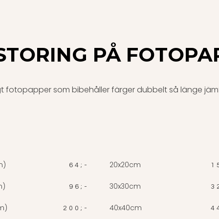
STORING PÅ FOTOPA
t fotopapper som bibehåller färger dubbelt så länge jämfö
m)
20x20cm
64;-
1
m)
30x30cm
96;-
3
m)
40x40cm
200;-
4