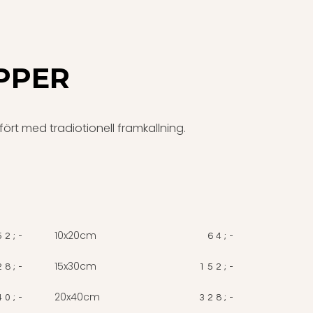
PPER
rt med tradiotionell framkallning.
10x20cm
52;-
64;-
15x30cm
28;-
152;-
20x40cm
40;-
328;-