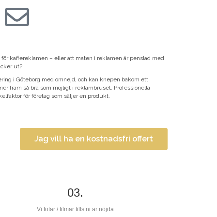
en för kaffereklamen – eller att maten i reklamen är penslad med
äcker ut?
fering i Göteborg med omnejd, och kan knepen bakom ett
er fram så bra som möjligt i reklambruset. Professionella
elfaktor för företag som säljer en produkt.
Jag vill ha en kostnadsfri offert
03.
Vi fotar / filmar tills ni är nöjda