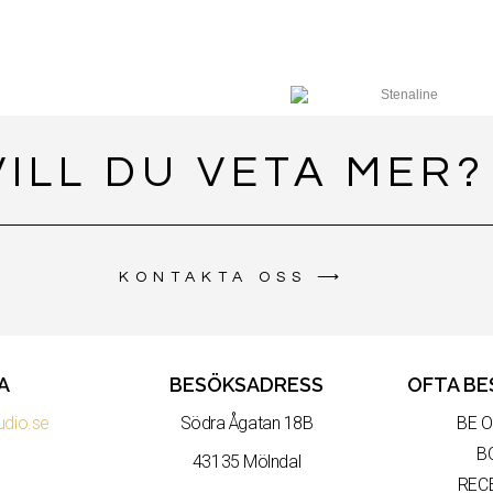
VILL DU VETA MER?
KONTAKTA OSS ⟶
A
BESÖKSADRESS
OFTA BE
udio.se
Södra Ågatan 18B
BE 
B
43135 Mölndal
REC