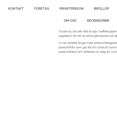
KONTAKT
FÖRETAG
PRIVATPERSON
BRÖLLOP
OM OSS
RECENSIONER
Visste du att det ofta är olja i kaffekopp
nagellack för att se extra glänsande och l
Vi har arbetat länge med produktfotogra
produktfoto som gör att din produkt komm
produktfoton och stilleben är idag en nyck
ing, fotograf, fotografi, foto, video, Videograf