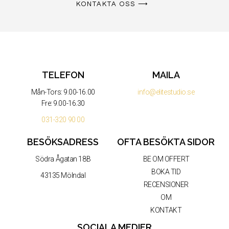
KONTAKTA OSS ⟶
TELEFON
MAILA
Mån-Tors: 9.00-16.00
info@elitestudio.se
Fre: 9.00-16.30
031-320 90 00
BESÖKSADRESS
OFTA BESÖKTA SIDOR
Södra Ågatan 18B
BE OM OFFERT
BOKA TID
43135 Mölndal
RECENSIONER
OM
KONTAKT
SOCIALA MEDIER